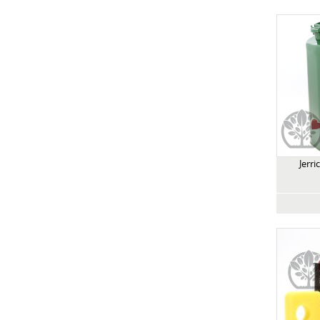
Jerri