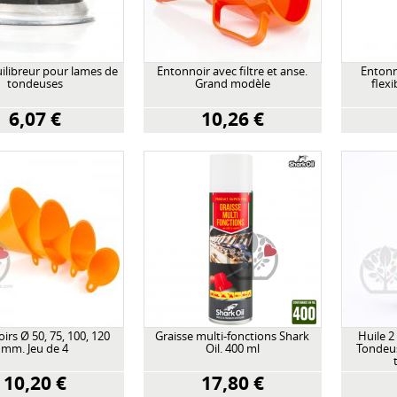
ilibreur pour lames de
Entonnoir avec filtre et anse.
Entonno
tondeuses
Grand modèle
flex
6,07 €
10,26 €
irs Ø 50, 75, 100, 120
Graisse multi-fonctions Shark
Huile 2
mm. Jeu de 4
Oil. 400 ml
Tondeus
10,20 €
17,80 €