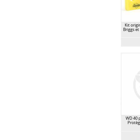
Kit orig
Briggs et
WD 40 p
Protèg