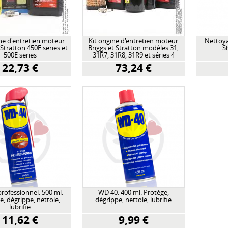
ine d'entretien moteur
Kit origine d'entretien moteur
Nettoya
 Stratton 450E series et
Briggs et Stratton modèles 31,
S
500E series
31R7, 31R8, 31R9 et séries 4
intek I/C OHV
22,73 €
73,24 €
rofessionnel. 500 ml.
WD 40. 400 ml. Protège,
e, dégrippe, nettoie,
dégrippe, nettoie, lubrifie
lubrifie
11,62 €
9,99 €