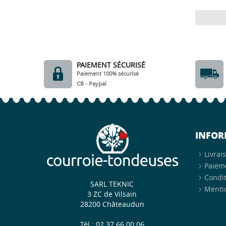
PAIEMENT SÉCURISÉ
Paiement 100% sécurisé
CB - Paypal
INFOR
Livrai
Paiem
Condit
SARL TEKNIC
Mentio
3 ZC de Vilsain
28200 Châteaudun
Tél : 02 37 66 00 06