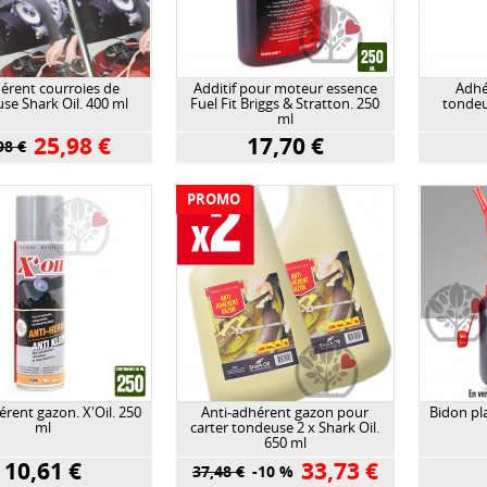
érent courroies de
Additif pour moteur essence
Adhé
se Shark Oil. 400 ml
Fuel Fit Briggs & Stratton. 250
tondeu
ml
25,98 €
17,70 €
98 €
PROMO
érent gazon. X'Oil. 250
Anti-adhérent gazon pour
Bidon pla
ml
carter tondeuse 2 x Shark Oil.
650 ml
10,61 €
33,73 €
37,48 €
-10 %