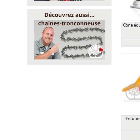
Cône équ
Entonno