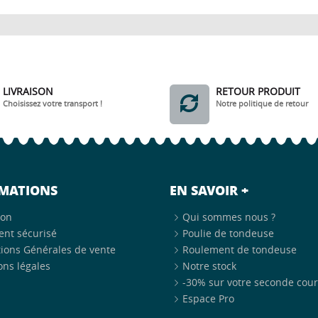
LIVRAISON
RETOUR PRODUIT
Choisissez votre transport !
Notre politique de retour
MATIONS
EN SAVOIR +
son
Qui sommes nous ?
ent sécurisé
Poulie de tondeuse
ions Générales de vente
Roulement de tondeuse
ns légales
Notre stock
-30% sur votre seconde courr
Espace Pro