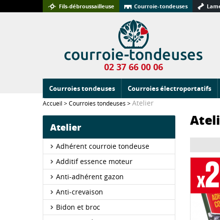
Fils-débroussailleuse
Courroie-tondeuses
Lame
02 37 66 00 06
Courroies tondeuses
Courroies électroportatifs
Atelier
Accueil
>
Courroies tondeuses
>
Atel
Atelier
Adhérent courroie tondeuse
Additif essence moteur
Anti-adhérent gazon
Anti-crevaison
Bidon et broc