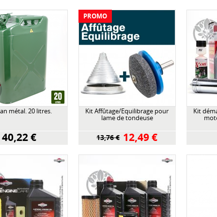
PROMO
can métal. 20 litres.
Kit Affûtage/Equilibrage pour
Kit dém
lame de tondeuse
mote
40,22 €
12,49 €
13,76 €