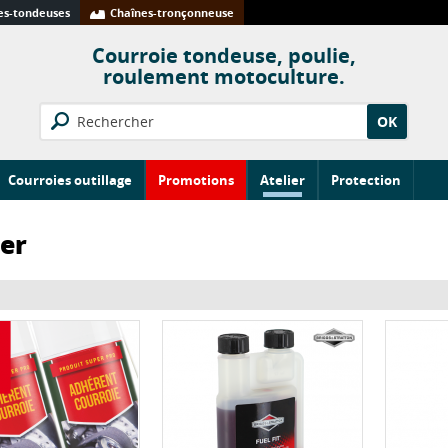
s-tondeuses
Chaînes-tronçonneuse
Courroie tondeuse, poulie,
roulement motoculture.
OK
Courroies outillage
Promotions
Atelier
Protection
ier