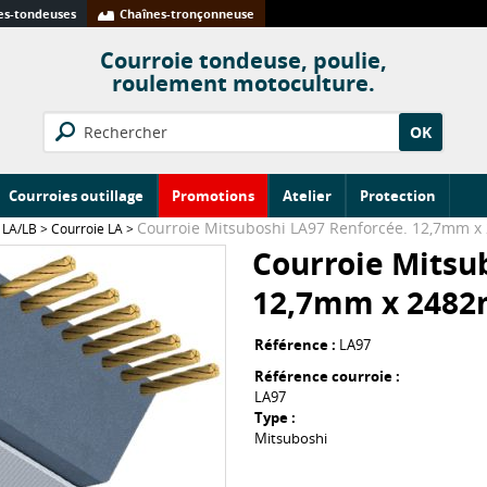
s-tondeuses
Chaînes-tronçonneuse
Courroie tondeuse, poulie,
roulement motoculture.
OK
Courroies outillage
Promotions
Atelier
Protection
Courroie Mitsuboshi LA97 Renforcée. 12,7mm 
 LA/LB
>
Courroie LA
>
Courroie Mitsu
12,7mm x 248
Référence :
LA97
Référence courroie :
LA97
Type :
Mitsuboshi