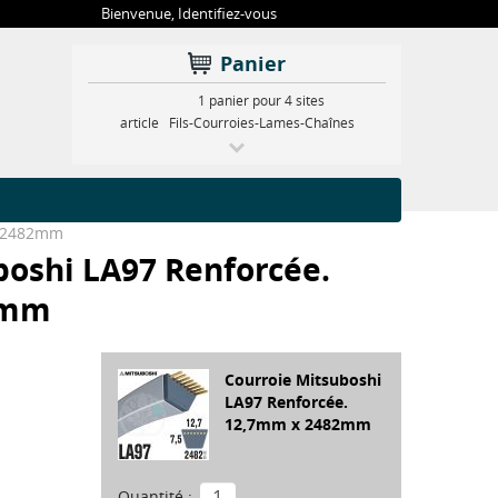
Bienvenue,
Identifiez-vous
Panier
1 panier pour 4 sites
article
Fils-Courroies-Lames-Chaînes
x 2482mm
boshi LA97 Renforcée.
2mm
Courroie Mitsuboshi
LA97 Renforcée.
12,7mm x 2482mm
Quantité :