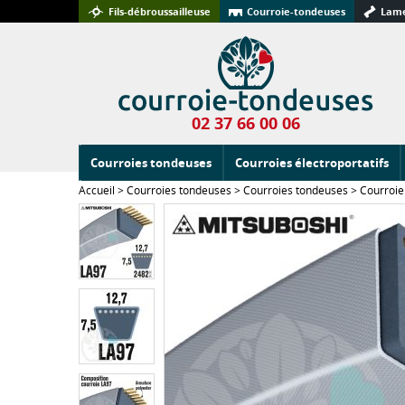
Fils-débroussailleuse
Courroie-tondeuses
Lame
02 37 66 00 06
Courroies tondeuses
Courroies électroportatifs
Accueil
>
Courroies tondeuses
>
Courroies tondeuses
>
Courroie